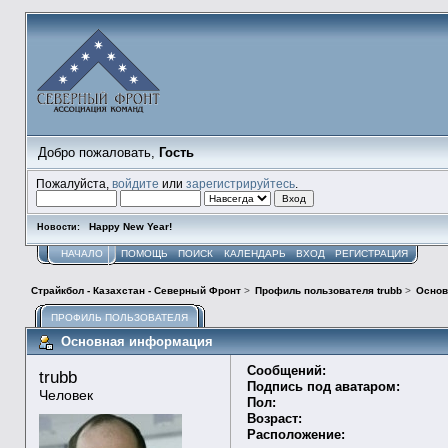
Добро пожаловать,
Гость
Пожалуйста,
войдите
или
зарегистрируйтесь
.
Happy New Year!
Новости:
НАЧАЛО
ПОМОЩЬ
ПОИСК
КАЛЕНДАРЬ
ВХОД
РЕГИСТРАЦИЯ
Страйкбол - Казахстан - Северный Фронт
>
Профиль пользователя trubb
>
Основ
ПРОФИЛЬ ПОЛЬЗОВАТЕЛЯ
Основная информация
Сообщений:
trubb 
Подпись под аватаром:
Человек
Пол:
Возраст:
Расположение: