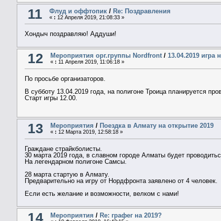
11
Флуд и оффтопик
/
Re: Поздравления
«
:
12 Апреля 2019, 21:08:33 »
Хондыч поздравляю! Аддуши!
12
Мероприятия орг.группы Nordfront
/
13.04.2019 игра
«
:
11 Апреля 2019, 11:06:18 »
По просьбе организаторов.
В субботу 13.04.2019 года, на полигоне Троица планируется про
Старт игры 12.00.
13
Мероприятия
/
Поездка в Алмату на открытие 2019
«
:
12 Марта 2019, 12:58:18 »
Граждане страйкболисты.
30 марта 2019 года, в славном городе Алматы будет проводитьс
На легендарном полигоне Самсы.
28 марта стартую в Алмату.
Предварительно на игру от Нордфронта заявлено от 4 человек.
Если есть желание и возможности, велком с нами!
14
Мероприятия
/
Re: графег на 2019?