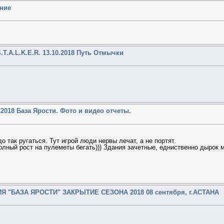
ение
.T.A.L.K.E.R. 13.10.2018 Путь Отмычки
2018 База Ярости. Фото и видео отчеты.
 так ругаться. Тут игрой люди нервы лечат, а не портят.
олный рост на пулеметы бегать))) Здания зачетные, едниственно дырок м
Я "БАЗА ЯРОСТИ" ЗАКРЫТИЕ СЕЗОНА 2018 08 сентября, г.АСТАНА