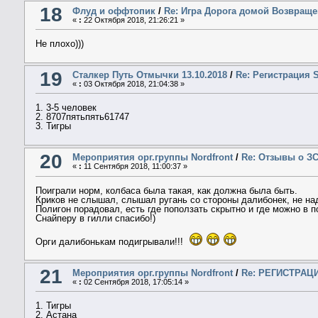
18
Флуд и оффтопик
/
Re: Игра Дорога домой Возвращ
«
:
22 Октября 2018, 21:26:21 »
Не плохо)))
19
Сталкер Путь Отмычки 13.10.2018
/
Re: Регистрация S
«
:
03 Октября 2018, 21:04:38 »
1. 3-5 человек
2. 8707пятьпять61747
3. Тигры
20
Мероприятия орг.группы Nordfront
/
Re: Отзывы о ЗС
«
:
11 Сентября 2018, 11:00:37 »
Поиграли норм, колбаса была такая, как должна была быть.
Криков не слышал, слышал ругань со стороны далибонек, не надо
Полигон порадовал, есть где поползать скрытно и где можно в п
Снайперу в гилли спасибо!)
Орги далибонькам подигрывали!!!
21
Мероприятия орг.группы Nordfront
/
Re: РЕГИСТРАЦИ
«
:
02 Сентября 2018, 17:05:14 »
1. Тигры
2. Астана