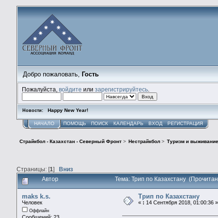
Добро пожаловать,
Гость
Пожалуйста,
войдите
или
зарегистрируйтесь
.
Happy New Year!
Новости:
НАЧАЛО
ПОМОЩЬ
ПОИСК
КАЛЕНДАРЬ
ВХОД
РЕГИСТРАЦИЯ
Страйкбол - Казахстан - Северный Фронт
>
Нестрайкбол
>
Туризм и выживани
Страницы: [
1
]
Вниз
Автор
Тема: Трип по Казахстану (Прочитан
maks k.s.
Трип по Казахстану
Человек
«
:
14 Сентября 2018, 01:00:36 »
Оффлайн
Сообщений: 23