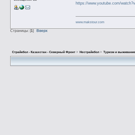
https://www.youtube.com/watc
www.makstour.com
Страницы: [
1
]
Вверх
Страйкбол - Казахстан - Северный Фронт
>
Нестрайкбол
>
Туризм и выживани