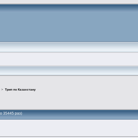
е
>
Трип по Казахстану
о 35445 раз)