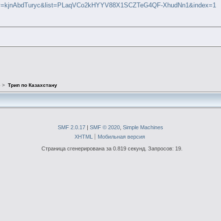
h?v=kjnAbdTuryc&list=PLaqVCo2kHYYV88X1SCZTeG4QF-XhudNn1&index=1
е
>
Трип по Казахстану
SMF 2.0.17
|
SMF © 2020
,
Simple Machines
XHTML
Мобильная версия
Страница сгенерирована за 0.819 секунд. Запросов: 19.