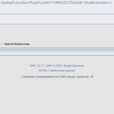
h?v=kjnAbdTuryc&list=PLaqVCo2kHYYV88X1SCZTeG4QF-XhudNn1&index=1
е
>
Трип по Казахстану
SMF 2.0.17
|
SMF © 2020
,
Simple Machines
XHTML
Мобильная версия
Страница сгенерирована за 0.199 секунд. Запросов: 20.