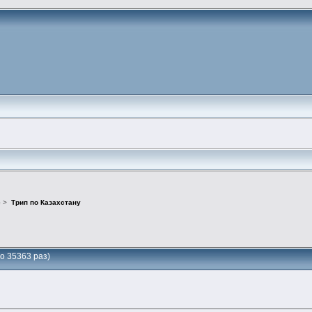
е
>
Трип по Казахстану
о 35363 раз)