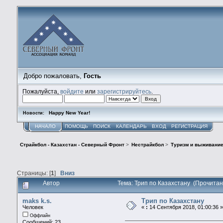
Добро пожаловать,
Гость
Пожалуйста,
войдите
или
зарегистрируйтесь
.
Happy New Year!
Новости:
НАЧАЛО
ПОМОЩЬ
ПОИСК
КАЛЕНДАРЬ
ВХОД
РЕГИСТРАЦИЯ
Страйкбол - Казахстан - Северный Фронт
>
Нестрайкбол
>
Туризм и выживани
Страницы: [
1
]
Вниз
Автор
Тема: Трип по Казахстану (Прочитан
maks k.s.
Трип по Казахстану
Человек
«
:
14 Сентября 2018, 01:00:36 »
Оффлайн
Сообщений: 23