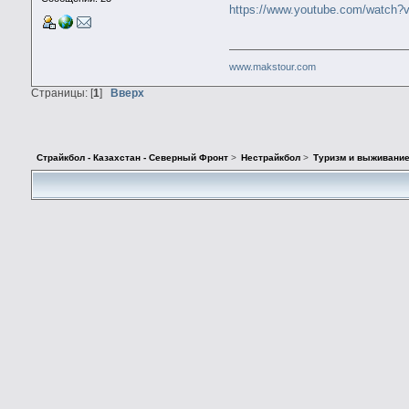
https://www.youtube.com/watc
www.makstour.com
Страницы: [
1
]
Вверх
Страйкбол - Казахстан - Северный Фронт
>
Нестрайкбол
>
Туризм и выживани