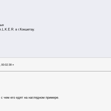
дых
.L.K.E.R. в г.Кокшетау.
 00:02:38 »
и с чем его едят на наглядном примере.