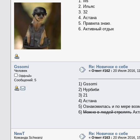
1. Ilis
2. Ильяс
3. 32
4. Астана
5. Правила знаю.
6. Активный отдых
Gssomi
Re: Новички о себе
Человек
«
Ответ #162 :
20 Июля 2016, 11
Оффлайн
Сообщений: 5
1) Gssomi
2) Нурбиби
3) 21
4) Астана
5) Ознакомилась и по мере воз
6)
Можно в людей стрелять
Акт
NewT
Re: Новички о себе
Команда Schwanz
«
Ответ #163 :
20 Июля 2016, 15