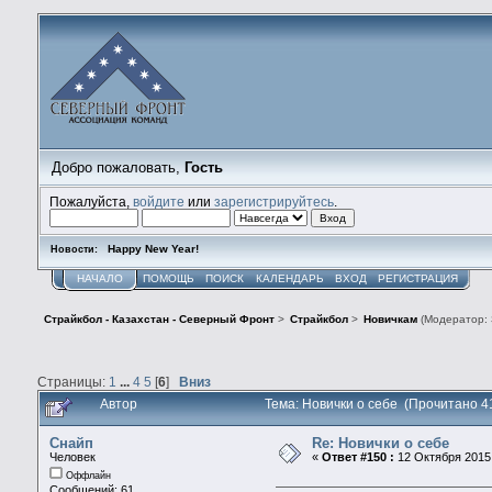
Добро пожаловать,
Гость
Пожалуйста,
войдите
или
зарегистрируйтесь
.
Happy New Year!
Новости:
НАЧАЛО
ПОМОЩЬ
ПОИСК
КАЛЕНДАРЬ
ВХОД
РЕГИСТРАЦИЯ
Страйкбол - Казахстан - Северный Фронт
>
Страйкбол
>
Новичкам
(Модератор:
Страницы:
1
...
4
5
[
6
]
Вниз
Автор
Тема: Новички о себе (Прочитано 4
Снайп
Re: Новички о себе
Человек
«
Ответ #150 :
12 Октября 2015,
Оффлайн
Сообщений: 61