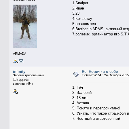
1.Snaiper
2.Иван
3.23
4.Кокшетау
5.ознакомлен
6.Brother in ARMS. активный от
7.ролевик. организатор игр S.T.A
ARMADA
infinity
Re: Новички о себе
Зарегистрированный
«
Ответ #151 :
24 Октября 2015,
Оффлайн
Сообщений: 1
1. InFi
2. Валерий
3. 18 лет
4. Астана
5. Понято и перепрочитано!
6. Узнать, что такое страйкбол 
7. Честный и ответсвенный