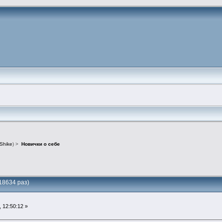
Shike
) >
Новички о себе
18634 раз)
 12:50:12 »