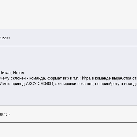
31:20 »
 Читал, Играл
к чему склонен - команда, формат игр и т.п.: Игра в команде выработка с
: Имею привод АКСУ CM040D, экипировки пока нет, но приобрету в выход
38:43 »