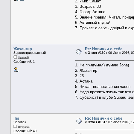
2. Имя: Самат
3. Возраст: 33
4. Город: Астана
5. Знание правил: Читал, прид
6. Активный отдых!
7. Прочее: о себе - добрый и ск
Жахангир
Re: Новички о себе
Зарегистрированный
«
Ответ #160 :
06 Июня 2016, 02
Оффлайн
Сообщений: 1
1. Не придумал) думаю Joha)
2. Жахангир
3. 26
4. Астана
5. Читал, полностью согласен
6. Надо прожить жизнь так что б
7. Субарист) в клубе Subaru te
Ilis
Re: Новички о себе
Человек
«
Ответ #161 :
07 Июля 2016, 17
Оффлайн
Сообщений: 40