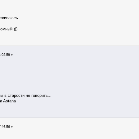
ерживаюсь
ромный )))
:02:59 »
ы в старости не говорить...
am Astana
:46:56 »