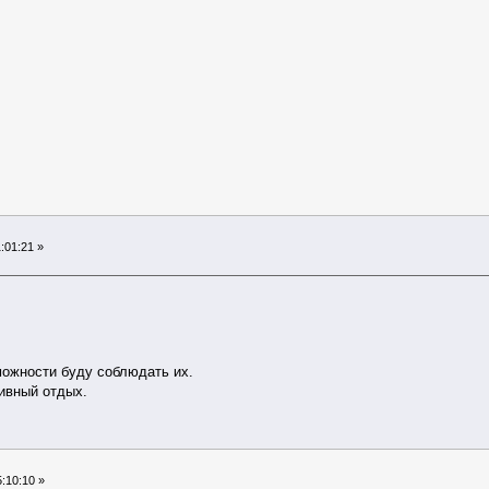
:01:21 »
можности буду соблюдать их.
ивный отдых.
:10:10 »