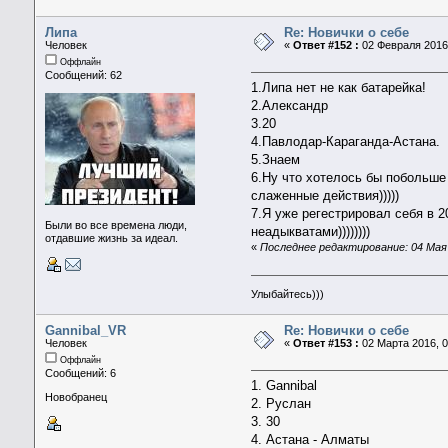
Липа
Re: Новички о себе
Человек
«
Ответ #152 :
02 Февраля 2016,
Оффлайн
Сообщений: 62
1.Липа нет не как батарейка!
2.Александр
3.20
4.Павлодар-Караганда-Астана.
5.Знаем
6.Ну что хотелось бы побольше 
слаженные действия)))))
7.Я уже регестрировал себя в 2
Были во все времена люди,
неадыкватами))))))))
отдавшие жизнь за идеал.
«
Последнее редактирование: 04 Мая 
Улыбайтесь)))
Gannibal_VR
Re: Новички о себе
Человек
«
Ответ #153 :
02 Марта 2016, 0
Оффлайн
Сообщений: 6
1. Gannibal
Новобранец
2. Руслан
3. 30
4. Астана - Алматы