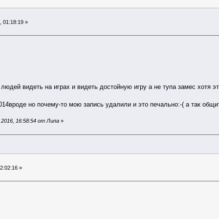
 01:18:19 »
людей видеть на играх и видеть достойную игру а не тупа замес хотя э
014вроде но почему-то мою запись удалили и это печально:-( а так общ
2016, 16:58:54 от Липа
»
2:02:16 »