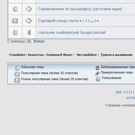
Соревнования по бушкрафту (заготовки идеи)
Сценарий конца света
«
1
2
3
...
5
»
спальник снайперский бундесовский
Страницы: [
1
]
Вверх
Страйкбол - Казахстан - Северный Фронт
>
Нестрайкбол
>
Туризм и выживание
Обычная тема
Заблокированная тем
Прикрепленная тема
Популярная тема (более 15 ответов)
Голосование
Очень популярная тема (более 25 ответов)
SMF 2.0.17
|
XHTM
Страница сгенериро