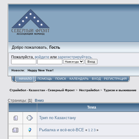
Добро пожаловать,
Гость
Пожалуйста,
войдите
или
зарегистрируйтесь
.
Happy New Year!
Новости:
НАЧАЛО
ПОМОЩЬ
ПОИСК
КАЛЕНДАРЬ
ВХОД
РЕГИСТРАЦИЯ
Страйкбол - Казахстан - Северный Фронт
>
Нестрайкбол
>
Туризм и выживание
Страницы: [
1
]
Вниз
Тема
Трип по Казахстану
Рыбалка и всё-всё-ВСЕ
«
1
2
3
»