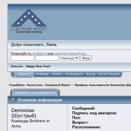
Добро пожаловать,
Гость
Пожалуйста,
войдите
или
зарегистрируйтесь
.
Happy New Year!
Новости:
НАЧАЛО
ПОМОЩЬ
ПОИСК
КАЛЕНДАРЬ
ВХОД
РЕГИСТРАЦИЯ
Страйкбол - Казахстан - Северный Фронт
>
Профиль пользователя Demoslaw (Ш
ПРОФИЛЬ ПОЛЬЗОВАТЕЛЯ
Основная информация
Сообщений:
Demoslaw 
Подпись под аватаром:
(Шустрый) 
Пол:
Команда Brothers in 
Возраст:
Arms
Расположение: