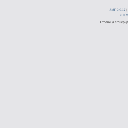
SMF 2.0.17
|
XHTM
Страница сгенериро