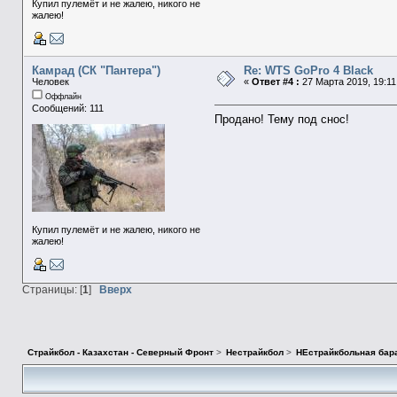
Купил пулемёт и не жалею, никого не
жалею!
Камрад (СК "Пантера")
Re: WTS GoPro 4 Black
Человек
«
Ответ #4 :
27 Марта 2019, 19:11
Оффлайн
Сообщений: 111
Продано! Тему под снос!
Купил пулемёт и не жалею, никого не
жалею!
Страницы: [
1
]
Вверх
Страйкбол - Казахстан - Северный Фронт
>
Нестрайкбол
>
НЕстрайкбольная бар