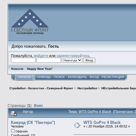
Добро пожаловать,
Гость
Пожалуйста,
войдите
или
зарегистрируйтесь
.
Happy New Year!
Новости:
НАЧАЛО
ПОМОЩЬ
ПОИСК
КАЛЕНДАРЬ
ВХОД
РЕГИСТРАЦИЯ
Страйкбол - Казахстан - Северный Фронт
>
Нестрайкбол
>
НЕстрайкбольная бар
Страницы: [
1
]
Вниз
Автор
Тема: WTS GoPro 4 Black (Прочитано 
Камрад (СК "Пантера")
WTS GoPro 4 Black
Человек
«
:
20 Ноября 2018, 14:49:52 »
Оффлайн
Сообщений: 111