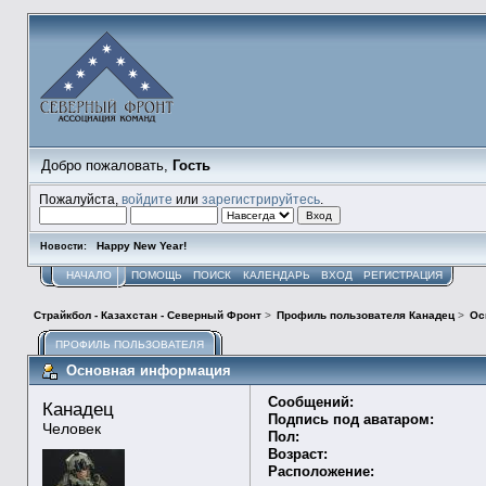
Добро пожаловать,
Гость
Пожалуйста,
войдите
или
зарегистрируйтесь
.
Happy New Year!
Новости:
НАЧАЛО
ПОМОЩЬ
ПОИСК
КАЛЕНДАРЬ
ВХОД
РЕГИСТРАЦИЯ
Страйкбол - Казахстан - Северный Фронт
>
Профиль пользователя Канадец
>
Ос
ПРОФИЛЬ ПОЛЬЗОВАТЕЛЯ
Основная информация
Сообщений:
Канадец 
Подпись под аватаром:
Человек
Пол:
Возраст:
Расположение: