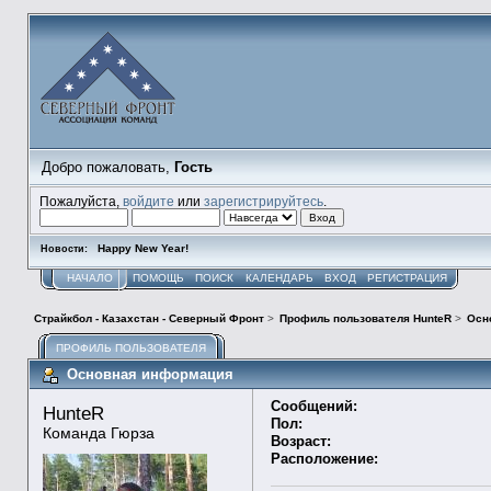
Добро пожаловать,
Гость
Пожалуйста,
войдите
или
зарегистрируйтесь
.
Happy New Year!
Новости:
НАЧАЛО
ПОМОЩЬ
ПОИСК
КАЛЕНДАРЬ
ВХОД
РЕГИСТРАЦИЯ
Страйкбол - Казахстан - Северный Фронт
>
Профиль пользователя HunteR
>
Осн
ПРОФИЛЬ ПОЛЬЗОВАТЕЛЯ
Основная информация
Сообщений:
HunteR 
Пол:
Команда Гюрза
Возраст:
Расположение: