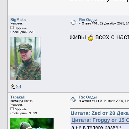
BigMaks
Re: Олды
Человек
«
Ответ #40 :
29 Декабря 2025, 14
Оффлайн
Сообщений: 228
живы
всех с на
TapakaH
Re: Олды
Команда Гюрза
«
Ответ #41 :
02 Января 2026, 14:
Человек
Оффлайн
Цитата: Zed от 28 Дека
Сообщений: 3 399
Цитата: Froggy от 15 
а не в телеге разве?