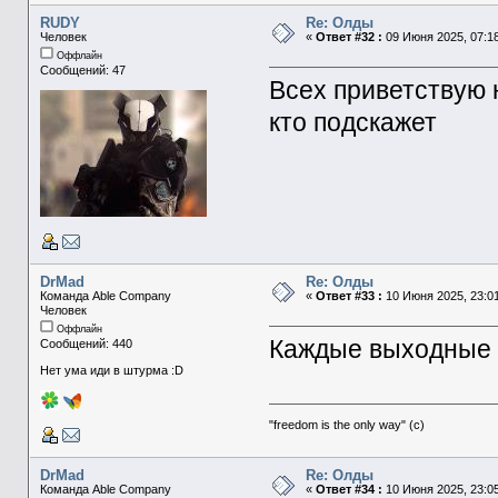
RUDY
Re: Олды
Человек
«
Ответ #32 :
09 Июня 2025, 07:18
Оффлайн
Сообщений: 47
Всех приветствую 
кто подскажет
DrMad
Re: Олды
Команда Able Company
«
Ответ #33 :
10 Июня 2025, 23:01
Человек
Оффлайн
Каждые выходные 
Сообщений: 440
Нет ума иди в штурма :D
"freedom is the only way" (с)
DrMad
Re: Олды
Команда Able Company
«
Ответ #34 :
10 Июня 2025, 23:05