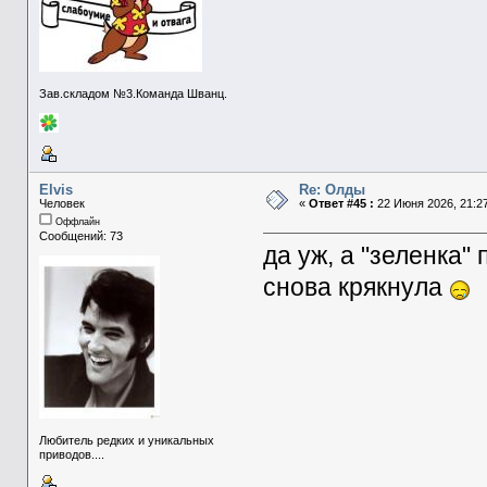
Зав.складом №3.Команда Шванц.
Elvis
Re: Олды
Человек
«
Ответ #45 :
22 Июня 2026, 21:27
Оффлайн
Сообщений: 73
да уж, а "зеленка"
снова крякнула
Любитель редких и уникальных
приводов....