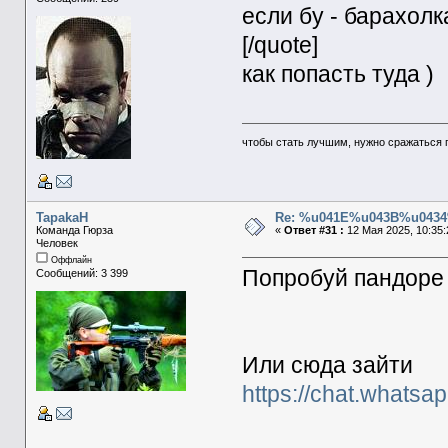
если бу - барахолк
[/quote]
как попасть туда )
чтобы стать лучшим, нужно сражаться 
TapakaH
Re: %u041E%u043B%u043
Команда Гюрза
«
Ответ #31 :
12 Мая 2025, 10:35:
Человек
Оффлайн
Попробуй пандоре
Сообщений: 3 399
Или сюда зайти
https://chat.what