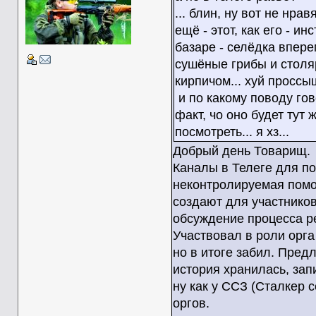
... блин, ну вот не нра
ещё - этот, как его - и
базаре - селёдка впере
сушёные грибы и столя
кирпичом... хуй проссыш
и по какому поводу гов
факт, чо оно будет тут 
посмотреть... я хз...
Добрый день Товарищ.
Каналы в Телеге для по
неконтролируемая помой
создают для участников 
обсуждение процесса ре
Участвовал в роли орга
но в итоге забил. Пред
история хранилась, запи
ну как у ССЗ (Сталкер 
оргов.