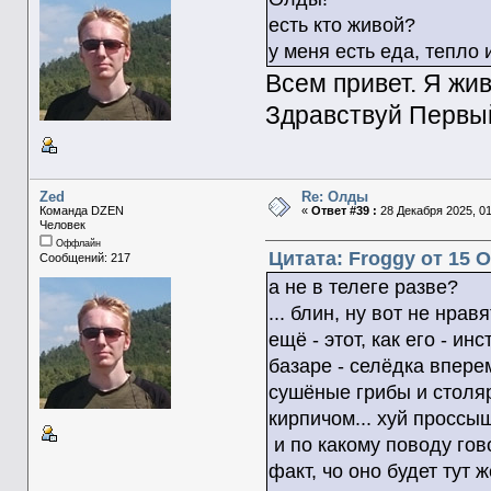
есть кто живой?
у меня есть еда, тепло 
Всем привет. Я жив
Здравствуй Первый
Zed
Re: Олды
Команда DZEN
«
Ответ #39 :
28 Декабря 2025, 01
Человек
Оффлайн
Цитата: Froggy от 15 О
Сообщений: 217
а не в телеге разве?
... блин, ну вот не нра
ещё - этот, как его - и
базаре - селёдка вперем
сушёные грибы и столя
кирпичом... хуй проссыш
и по какому поводу гов
факт, чо оно будет тут 