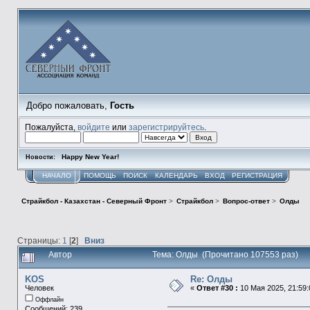
Добро пожаловать,
Гость
Пожалуйста,
войдите
или
зарегистрируйтесь
.
Happy New Year!
Новости:
НАЧАЛО
ПОМОЩЬ
ПОИСК
КАЛЕНДАРЬ
ВХОД
РЕГИСТРАЦИЯ
Страйкбол - Казахстан - Северный Фронт
>
Страйкбол
>
Вопрос-ответ
>
Олды
Страницы:
1
[
2
]
Вниз
Автор
Тема: Олды (Прочитано 107553 раз)
KOS
Re: Олды
Человек
«
Ответ #30 :
10 Мая 2025, 21:59:
Оффлайн
Сообщений: 239