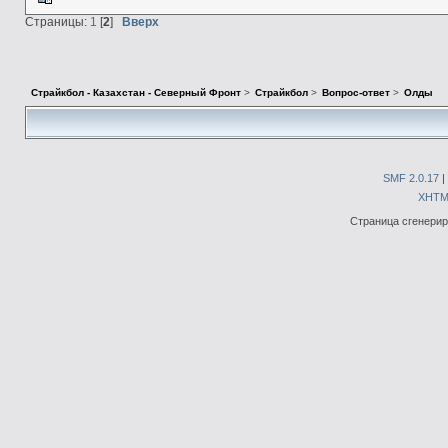
Страницы:
1
[
2
]
Вверх
Страйкбол - Казахстан - Северный Фронт
>
Страйкбол
>
Вопрос-ответ
>
Олды
SMF 2.0.17
|
XHTM
Страница сгенериро