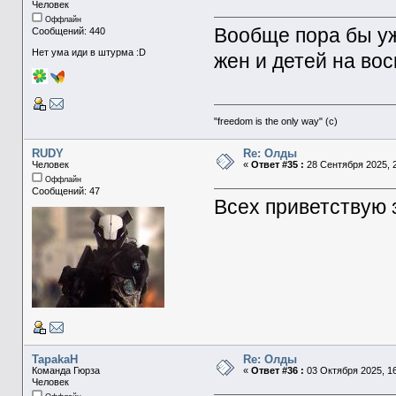
Человек
Оффлайн
Вообще пора бы уж
Сообщений: 440
Нет ума иди в штурма :D
жен и детей на во
"freedom is the only way" (с)
RUDY
Re: Олды
Человек
«
Ответ #35 :
28 Сентября 2025, 2
Оффлайн
Сообщений: 47
Всех приветствую 
TapakaH
Re: Олды
Команда Гюрза
«
Ответ #36 :
03 Октября 2025, 16
Человек