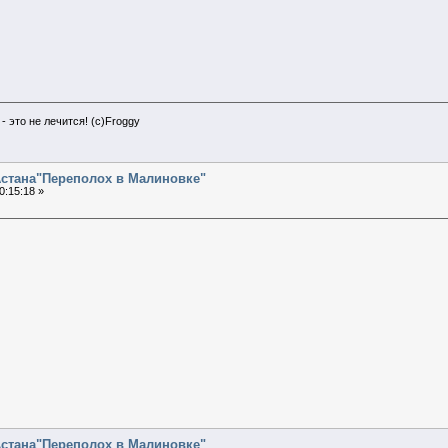
- это не лечится! (с)Froggy
.Астана"Переполох в Малиновке"
0:15:18 »
.Астана"Переполох в Малиновке"