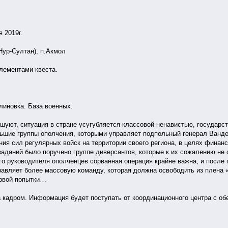
 2019г.
Нур-Султан), п.Акмол
лементами квеста.
линовка. База военных.
уют, ситуация в стране усугубляется классовой ненавистью, государст
льшие группы ополчения, которыми управляет подпольный генерал Ванде
ия сил регулярных войск на территории своего региона, в целях финанс
заданий было поручено группе диверсантов, которые к их сожалению не 
ого руководителя ополченцев сорванная операция крайне важна, и после 
правляет более массовую команду, которая должна освободить из плена 
ервой попытки…
а кадром. Информация будет поступать от координационного центра с об