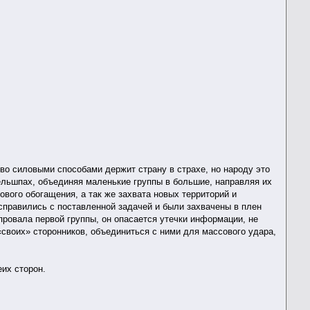
во силовыми способами держит страну в страхе, но народу это
льшпах, объединяя маленькие группы в большие, направляя их
ового обогащения, а так же захвата новых территорий и
справились с поставленной задачей и были захвачены в плен
провала первой группы, он опасается утечки информации, не
«своих» сторонников, объединиться с ними для массового удара,
еих сторон.