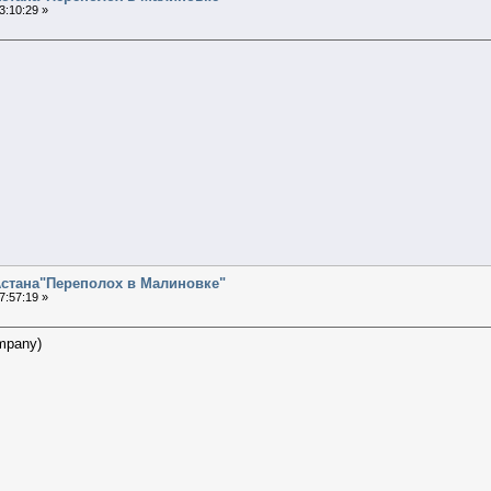
3:10:29 »
.Астана"Переполох в Малиновке"
7:57:19 »
mpany)