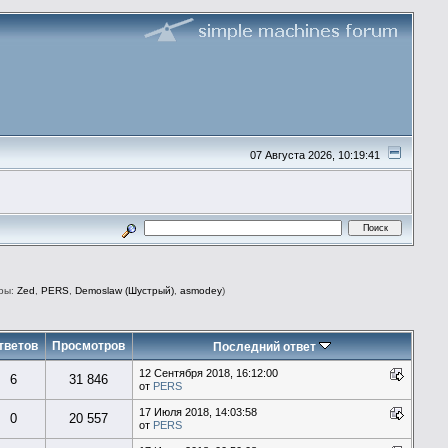
07 Августа 2026, 10:19:41
ры:
Zed
,
PERS
,
Demoslaw (Шустрый)
,
asmodey
)
тветов
Просмотров
Последний ответ
12 Сентября 2018, 16:12:00
6
31 846
от
PERS
17 Июля 2018, 14:03:58
0
20 557
от
PERS