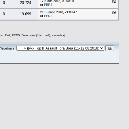
17 Июля 2018, 00:50:08
0
20 724
от
PERS
21 Января 2018, 21:00:47
0
19 699
от
PERS
ры:
Zed
,
PERS
,
Demoslaw (Шустрый)
,
asmodey
)
Перейти в: