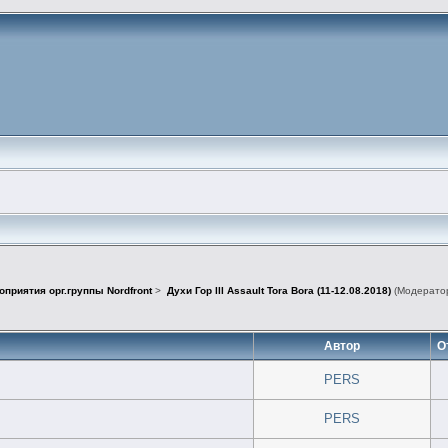
оприятия орг.группы Nordfront
>
Духи Гор lll Assault Tora Bora (11-12.08.2018)
(Модерато
Автор
О
PERS
PERS