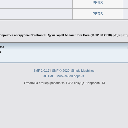
PERS
PERS
оприятия орг.группы Nordfront
>
Духи Гор lll Assault Tora Bora (11-12.08.2018)
(Модерато
ема
а
SMF 2.0.17
|
SMF © 2020
,
Simple Machines
XHTML
Мобильная версия
Страница сгенерирована за 1.353 секунд. Запросов: 13.