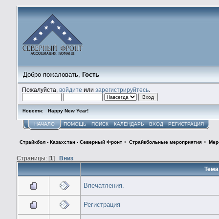
Добро пожаловать,
Гость
Пожалуйста,
войдите
или
зарегистрируйтесь
.
Happy New Year!
Новости:
НАЧАЛО
ПОМОЩЬ
ПОИСК
КАЛЕНДАРЬ
ВХОД
РЕГИСТРАЦИЯ
Страйкбол - Казахстан - Северный Фронт
>
Страйкбольные мероприятия
>
Мер
Страницы: [
1
]
Вниз
Тема
Впечатления.
Регистрация