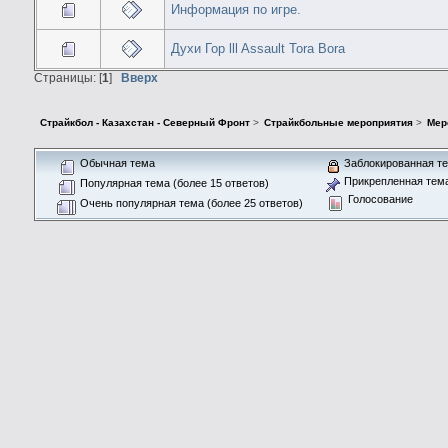
Информация по игре.
Духи Гор lll Assault Tora Bora
Страницы: [
1
]
Вверх
Страйкбол - Казахстан - Северный Фронт
>
Страйкбольные мероприятия
>
Мер
Обычная тема
Заблокированная т
Прикрепленная тем
Популярная тема (более 15 ответов)
Голосование
Очень популярная тема (более 25 ответов)