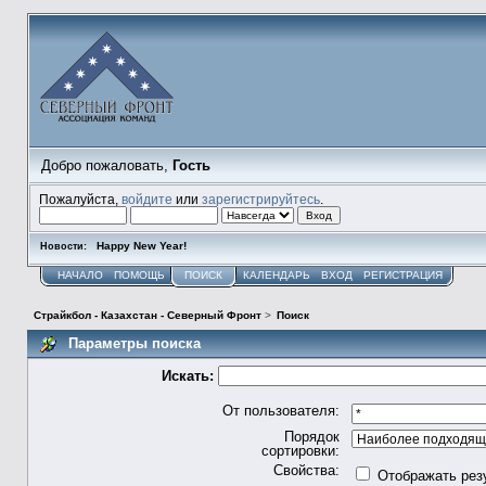
Добро пожаловать,
Гость
Пожалуйста,
войдите
или
зарегистрируйтесь
.
Happy New Year!
Новости:
НАЧАЛО
ПОМОЩЬ
ПОИСК
КАЛЕНДАРЬ
ВХОД
РЕГИСТРАЦИЯ
Страйкбол - Казахстан - Северный Фронт
>
Поиск
Параметры поиска
Искать:
От пользователя:
Порядок
сортировки:
Свойства:
Отображать рез