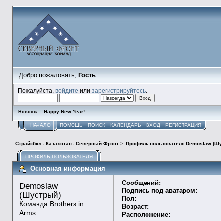
Добро пожаловать,
Гость
Пожалуйста,
войдите
или
зарегистрируйтесь
.
Happy New Year!
Новости:
НАЧАЛО
ПОМОЩЬ
ПОИСК
КАЛЕНДАРЬ
ВХОД
РЕГИСТРАЦИЯ
Страйкбол - Казахстан - Северный Фронт
>
Профиль пользователя Demoslaw (Ш
ПРОФИЛЬ ПОЛЬЗОВАТЕЛЯ
Основная информация
Сообщений:
Demoslaw 
Подпись под аватаром:
(Шустрый) 
Пол:
Команда Brothers in 
Возраст:
Arms
Расположение: