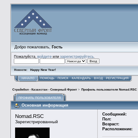
Добро пожаловать,
Гость
Пожалуйста,
войдите
или
зарегистрируйтесь
.
Happy New Year!
Новости:
НАЧАЛО
ПОМОЩЬ
ПОИСК
КАЛЕНДАРЬ
ВХОД
РЕГИСТРАЦИЯ
Страйкбол - Казахстан - Северный Фронт
>
Профиль пользователя Nomad.RSC
ПРОФИЛЬ ПОЛЬЗОВАТЕЛЯ
Основная информация
Сообщений:
Nomad.RSC 
Пол:
Зарегистрированный
Возраст:
Расположение: