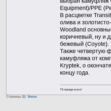
выбран камуфляж OC
Equipment)/PPE (Pe
В расцветке Transi
олива и золотисто
Woodland основные
коричневый, ну и д
бежевый (Coyote).
Также четвертую ф
камуфляжа от комп
Kryptek, о оконча
концу года.
ТБ прежде всего!
Страницы: [
1
]
Вверх