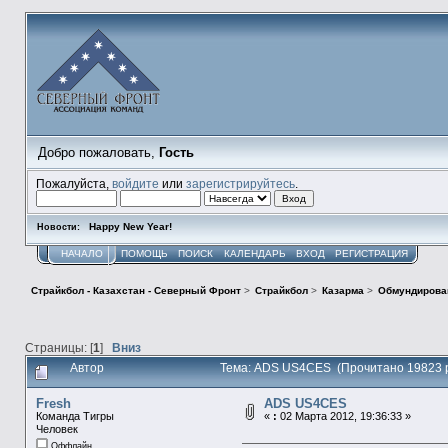
Добро пожаловать,
Гость
Пожалуйста,
войдите
или
зарегистрируйтесь
.
Happy New Year!
Новости:
НАЧАЛО
ПОМОЩЬ
ПОИСК
КАЛЕНДАРЬ
ВХОД
РЕГИСТРАЦИЯ
Страйкбол - Казахстан - Северный Фронт
>
Страйкбол
>
Казарма
>
Обмундирова
Страницы: [
1
]
Вниз
Автор
Тема: ADS US4CES (Прочитано 19823 
Fresh
ADS US4CES
Команда Тигры
«
:
02 Марта 2012, 19:36:33 »
Человек
Оффлайн