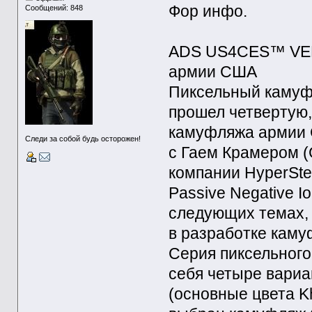
Фор инфо.
Сообщений: 848
ADS US4CES™ VER
армии США
Пиксельный каму
прошел четвертую,
камуфляжа армии 
Следи за собой будь осторожен!
с Гаем Крамером (
компании HyperSte
Passive Negative I
следующих темах, 
в разработке каму
Серия пиксельног
себя четыре вариан
(основные цвета K