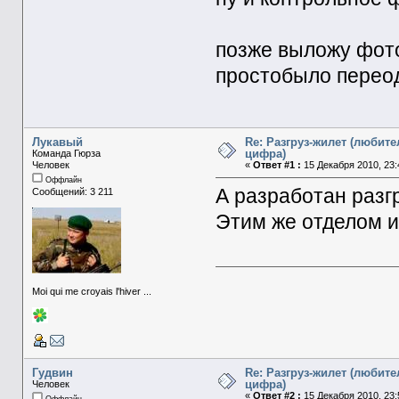
позже выложу фото
простобыло перео
Лукавый
Re: Разгруз-жилет (любите
цифра)
Команда Гюрза
Человек
«
Ответ #1 :
15 Декабря 2010, 23:
Оффлайн
А разработан разг
Сообщений: 3 211
Этим же отделом 
Moi qui me croyais l'hiver ...
Гудвин
Re: Разгруз-жилет (любите
цифра)
Человек
«
Ответ #2 :
15 Декабря 2010, 23: