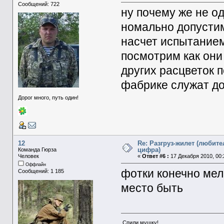
Сообщений: 722
ну почему же не о
номально допустим
насчет испытанием
посмотрим как они 
других расцветок 
фабрике служат дол
Дорог много, путь один!
12
Re: Разгруз-жилет (любите
цифра)
Команда Гюрза
Человек
«
Ответ #6 :
17 Декабря 2010, 00:
Оффлайн
фотки конечно мел
Сообщений: 1 185
место быть
Спили мушку!