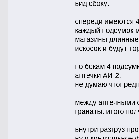
вид сбоку:
спереди имеются 4
каждый подсумок м
магазины длинные 
искосок и будут то
по бокам 4 подсумк
аптечки АИ-2.
не думаю чтопредп
между аптечными о
гранаты. итого пол
внутри разгруз пр
ну и контрольное