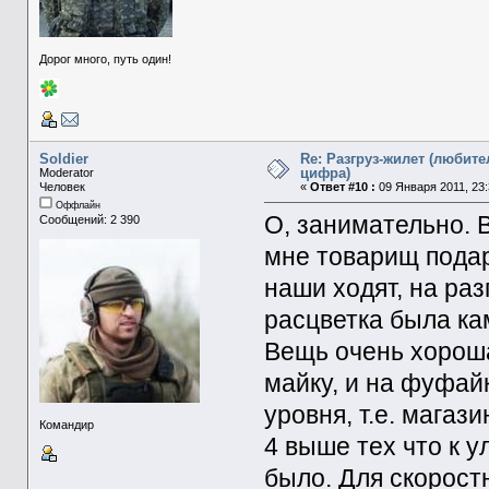
Дорог много, путь один!
Soldier
Re: Разгруз-жилет (любите
цифра)
Moderator
Человек
«
Ответ #10 :
09 Января 2011, 23:
Оффлайн
О, занимательно. 
Сообщений: 2 390
мне товарищ подар
наши ходят, на раз
расцветка была ка
Вещь очень хороша
майку, и на фуфай
уровня, т.е. магаз
Командир
4 выше тех что к 
было. Для скорост