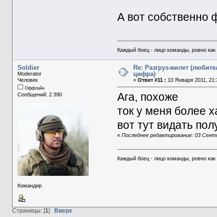
А вот собственно 
Каждый боец - лицо команды, ровно как 
Soldier
Re: Разгруз-жилет (любите
цифра)
Moderator
Человек
«
Ответ #11 :
10 Января 2011, 21:
Оффлайн
Ага, похоже
Сообщений: 2 390
ток у меня более 
вот тут видать по
«
Последнее редактирование: 03 Сентя
Каждый боец - лицо команды, ровно как 
Командир
Страницы: [
1
]
Вверх