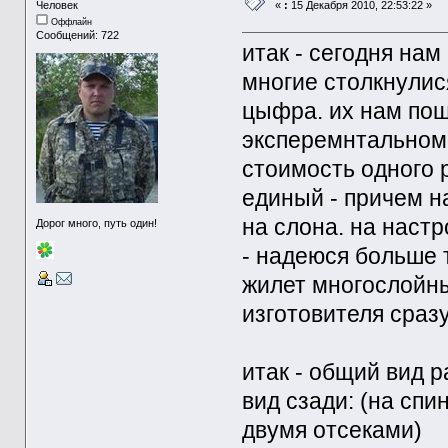
Человек
«
:
15 Декабря 2010, 22:53:22 »
Оффлайн
Сообщений: 722
итак - сегодня на
многие столкнулися
цыфра. их нам по
эксперемнтальном 
стоимость одного 
единый - причем н
на слона. на наст
Дорог много, путь один!
- надеюся больше т
жилет многослойны
изготовителя сраз
итак - общий вид р
вид сзади: (на сп
двумя отсеками)