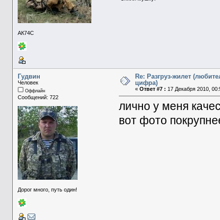
АК74С
Гудвин
Re: Разгруз-жилет (любите
цифра)
Человек
«
Ответ #7 :
17 Декабря 2010, 00:
Оффлайн
Сообщений: 722
лично у меня каче
вот фото покрупне
Дорог много, путь один!