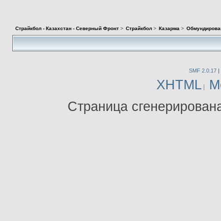
Страйкбол - Казахстан - Северный Фронт
>
Страйкбол
>
Казарма
>
Обмундирова
SMF 2.0.17
|
XHTML
М
Страница сгенерирована 