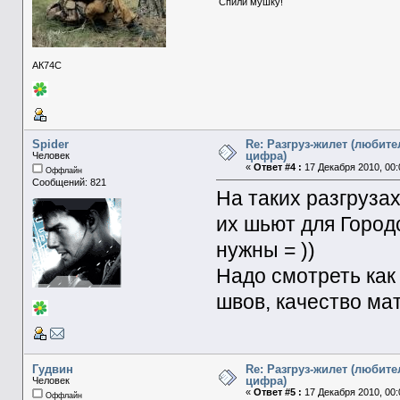
Спили мушку!
АК74С
Spider
Re: Разгруз-жилет (любите
цифра)
Человек
«
Ответ #4 :
17 Декабря 2010, 00:
Оффлайн
Сообщений: 821
На таких разгрузах
их шьют для Город
нужны = ))
Надо смотреть как
швов, качество ма
Гудвин
Re: Разгруз-жилет (любите
цифра)
Человек
«
Ответ #5 :
17 Декабря 2010, 00:
Оффлайн