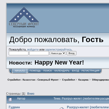
Добро пожаловать,
Гость
Пожалуйста,
войдите
или
зарегистрируйтесь
.
Happy New Year!
Новости:
НАЧАЛО
ПОМОЩЬ
ПОИСК
КАЛЕНДАРЬ
ВХОД
РЕГИСТРАЦИЯ
Страйкбол - Казахстан - Северный Фронт
>
Страйкбол
>
Казарма
>
Обмундирова
Страницы: [
1
]
Вниз
Автор
Тема: Разгруз-жилет (любителям расцв
Гудвин
Разгруз-жилет (любителям