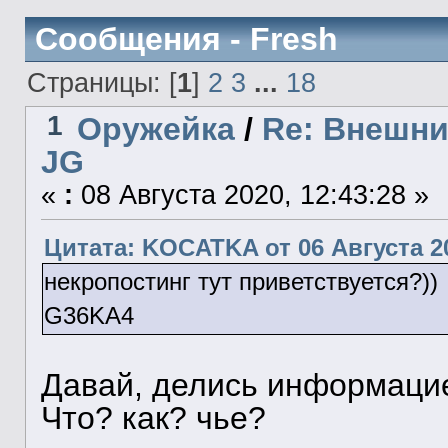
Сообщения - Fresh
Страницы: [
1
]
2
3
...
18
1
Оружейка
/
Re: Внешни
JG
«
:
08 Августа 2020, 12:43:28 »
Цитата: KOCATKA от 06 Августа 20
некропостинг тут приветствуется?))
G36KA4
Давай, делись информаци
Что? как? чье?