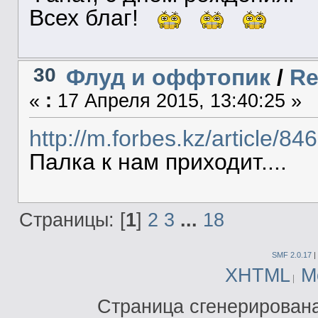
Всех благ!
30
Флуд и оффтопик
/
Re
«
:
17 Апреля 2015, 13:40:25 »
http://m.forbes.kz/article/84
Палка к нам приходит....
Страницы: [
1
]
2
3
...
18
SMF 2.0.17
|
XHTML
М
Страница сгенерирована 