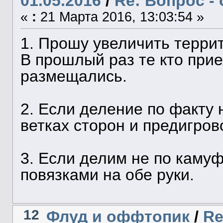
01.05.2016
/
Re: Вопрос - 
«
:
21 Марта 2016, 13:03:54 »
1. Прошу увеличить терри
В прошлый раз те кто при
размещались.
2. Если деление по факту н
ветках сторон и предигров
3. Если делим не по камуф
повязками на обе руки.
12
Флуд и оффтопик
/
Re