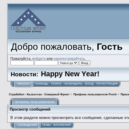
Добро пожаловать,
Гость
Пожалуйста,
войдите
или
зарегистрируйтесь
.
Happy New Year!
Новости:
НАЧАЛО
ПОМОЩЬ
ПОИСК
КАЛЕНДАРЬ
ВХОД
РЕГИСТРАЦИЯ
Страйкбол - Казахстан - Северный Фронт
>
Профиль пользователя Fresh
>
Прос
ПРОФИЛЬ ПОЛЬЗОВАТЕЛЯ
Просмотр сообщений
В этом разделе можно просмотреть все сообщения, сделанные эт
СООБЩЕНИЯ
ТЕМЫ
ВЛОЖЕНИЯ