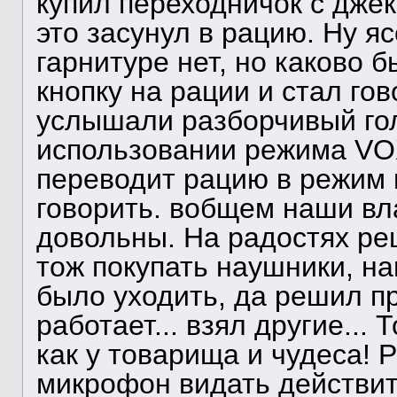
купил переходничок с дже
это засунул в рацию. Ну яс
гарнитуре нет, но каково 
кнопку на рации и стал го
услышали разборчивый голо
использовании режима VO
переводит рацию в режим 
говорить. вобщем наши в
довольны. На радостях ре
тож покупать наушники, н
было уходить, да решил пр
работает... взял другие... 
как у товарища и чудеса! 
микрофон видать действит