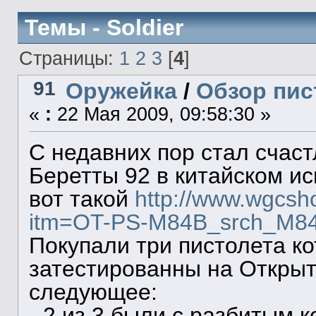
Темы - Soldier
Страницы:
1
2
3
[
4
]
91
Оружейка
/
Обзор пис
«
:
22 Мая 2009, 09:58:30 »
С недавних пор стал счас
Беретты 92 в китайском и
вот такой
http://www.wgcsh
itm=OT-PS-M84B_srch_M8
Покупали три пистолета к
затестированны на Открыт
следующее:
- 2 из 3 были с разбитым 