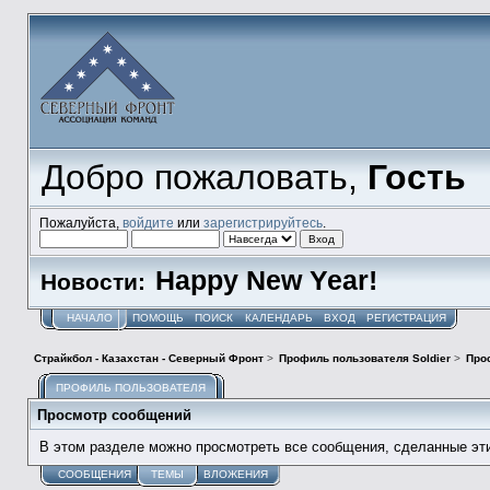
Добро пожаловать,
Гость
Пожалуйста,
войдите
или
зарегистрируйтесь
.
Happy New Year!
Новости:
НАЧАЛО
ПОМОЩЬ
ПОИСК
КАЛЕНДАРЬ
ВХОД
РЕГИСТРАЦИЯ
Страйкбол - Казахстан - Северный Фронт
>
Профиль пользователя Soldier
>
Про
ПРОФИЛЬ ПОЛЬЗОВАТЕЛЯ
Просмотр сообщений
В этом разделе можно просмотреть все сообщения, сделанные эт
СООБЩЕНИЯ
ТЕМЫ
ВЛОЖЕНИЯ