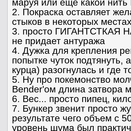
маруя или еще какой нить 
2. Покраска оставляет жел
стыков в некоторых места
3. просто ГИГАНТСТКАЯ 
не придает антуража
4. Дужка для крепления р
попытке чуток подтянуть, а
курца) разогнулась и где т
5. Ну про покемонство мол
Bender'oм длина затвора 
6. Вес... просто пипец, кил
7. Бункер звенит просто ж
результате чего объем с 5
уровень шума был практич