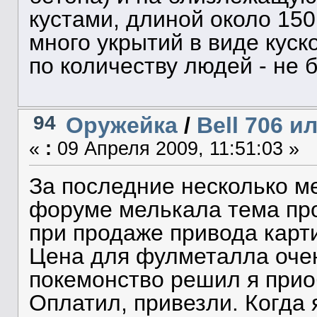
кустами, длиной около 15
много укрытий в виде куск
по количеству людей - не 
94
Оружейка
/
Bell 706 и
«
:
09 Апреля 2009, 11:51:03 »
За последние несколько ме
форуме мелькала тема про 
при продаже привода карт
Цена для фулметалла очен
покемонство решил я прио
Оплатил, привезли. Когда я