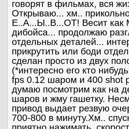
говорят в фильмах, вся жи
Открываю... хм.. прикольно
Е..А...Ы..В...ОТ! Весит ка
дибойса... продолжаю разг
отдельных деталей... инте
прикрутить или боди отдели
сделан просто из двух поло
(*интересно его кто нибудь
fps 0.12 шаром и 400 shot p
думаю посмотрим как на де
шаров и жму гашетку. Несм
привод выдает резвую оче
700-800 в минуту.Хм.. спу
приятно нажимать, скорос