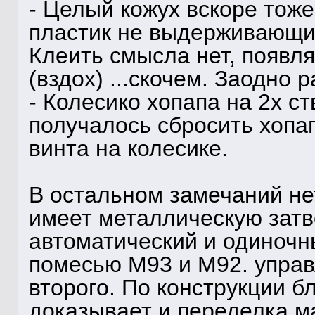
- Целый кожух вскоре тоже
пластик не выдерживающий
Клеить смысла нет, появл
(вздох) ...скочем. Заодно
- Колесико хопапа на 2х с
получалось сбросить хопа
винта на колесике.
В остальном замечаний нет
имеет металлическую затв
автоматический и одиночн
помесью М93 и М92. управл
второго. По конструкции б
доказывает и переделка м