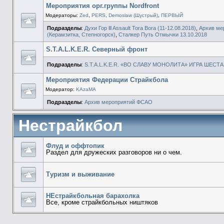
Мероприятия орг.группы Nordfront
Модераторы:
Zed
,
PERS
,
Demoslaw (Шустрый)
,
ПЕРВЫЙ
Подразделы
:
Духи Гор lll Assault Tora Bora (11-12.08.2018)
,
Архив ме
(Керамзитка, Степногорск)
,
Сталкер Путь Отмычки 13.10.2018
S.T.A.L.K.E.R. Северный фронт
Подразделы
:
S.T.A.L.K.E.R. «ВО СЛАВУ МОНОЛИТА» ИГРА ШЕСТ
Мероприятия Федерации Страйкбола
Модератор:
KAzaMA
Подразделы
:
Архив мероприятий ФСАО
Нестрайкбол
Флуд и оффтопик
Раздел для дружеских разговоров ни о чем.
Туризм и выживание
НЕстрайкбольная барахолка
Все, кроме страйкбольных ништяков