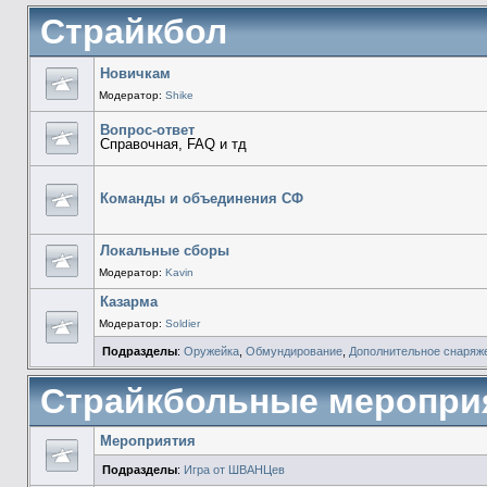
Страйкбол
Новичкам
Модератор:
Shike
Вопрос-ответ
Справочная, FAQ и тд
Команды и объединения СФ
Локальные сборы
Модератор:
Kavin
Казарма
Модератор:
Soldier
Подразделы
:
Оружейка
,
Обмундирование
,
Дополнительное снаряж
Страйкбольные меропри
Мероприятия
Подразделы
:
Игра от ШВАНЦев