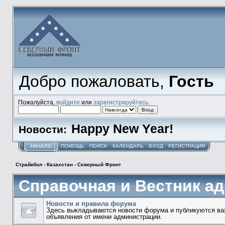
Добро пожаловать,
Гость
Пожалуйста,
войдите
или
зарегистрируйтесь
.
Happy New Year!
Новости:
НАЧАЛО
ПОМОЩЬ
ПОИСК
КАЛЕНДАРЬ
ВХОД
РЕГИСТРАЦИЯ
Страйкбол - Казахстан - Северный Фронт
Справочная и Вестник а
Новости и правила форума
Здесь выкладываются новости форума и публикуются ва
объявления от имени администрации.