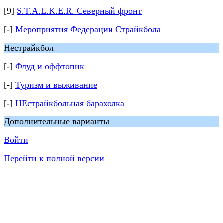
[9]
S.T.A.L.K.E.R. Северный фронт
[-]
Мероприятия Федерации Страйкбола
Нестрайкбол
[-]
Флуд и оффтопик
[-]
Туризм и выживание
[-]
НЕстрайкбольная барахолка
Дополнительные варианты
Войти
Перейти к полной версии