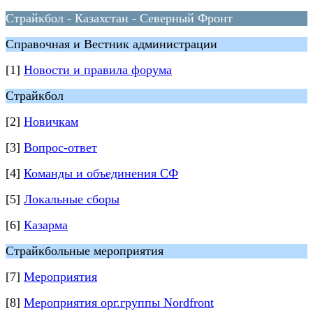
Страйкбол - Казахстан - Северный Фронт
Справочная и Вестник администрации
[1]
Новости и правила форума
Страйкбол
[2]
Новичкам
[3]
Вопрос-ответ
[4]
Команды и объединения СФ
[5]
Локальные сборы
[6]
Казарма
Страйкбольные мероприятия
[7]
Мероприятия
[8]
Мероприятия орг.группы Nordfront