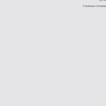
XHTM
Страница сгенериро