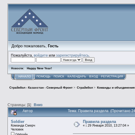
Добро пожаловать,
Гость
Пожалуйста,
войдите
или
зарегистрируйтесь
.
Happy New Year!
Новости:
НАЧАЛО
ПОМОЩЬ
ПОИСК
КАЛЕНДАРЬ
ВХОД
РЕГИСТРАЦИЯ
Страйкбол - Казахстан - Северный Фронт
>
Страйкбол
>
Команды и объединени
Страницы: [
1
]
Вниз
Автор
Тема: Правила раздела (Прочитано 24
Soldier
Правила раздела
Команда Смерч
«
:
29 Января 2010, 13:27:04 »
Человек
Оффлайн