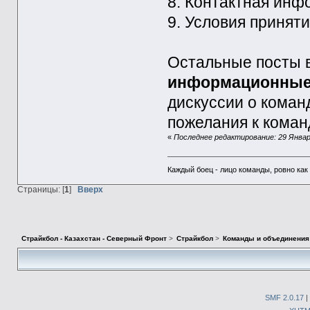
8. Контактная ин
9. Условия принят
Остальные посты 
информационны
дискуссии о команд
пожелания к коман
«
Последнее редактирование: 29 Января
Каждый боец - лицо команды, ровно как 
Страницы: [
1
]
Вверх
Страйкбол - Казахстан - Северный Фронт
>
Страйкбол
>
Команды и объединени
SMF 2.0.17
|