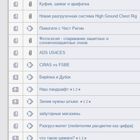
Куфия, шемаг и арафатка
Новая разгрузочная система High Ground Chest Rig
Помогите с Чест Ригом
Фотосесия - спаривание зашитных и
солнечнозашитных очков
ADS US4CES
CIRAS vs FSBE
Берёзка и Дубок
Наш ландшафт
«
1
2
»
Зачем нужны штыки.
«
1
2
»
забугорные магазины.
Разгруз-жилет (любителям расцветки каз цифра)
что такое шемаги?
«
1
2
»