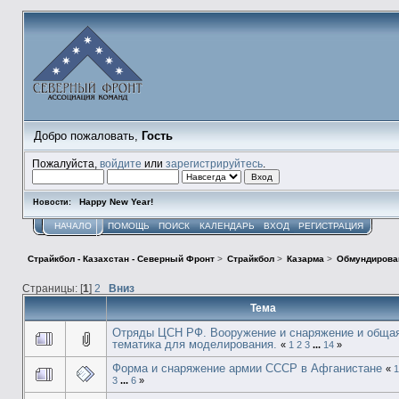
Добро пожаловать,
Гость
Пожалуйста,
войдите
или
зарегистрируйтесь
.
Happy New Year!
Новости:
НАЧАЛО
ПОМОЩЬ
ПОИСК
КАЛЕНДАРЬ
ВХОД
РЕГИСТРАЦИЯ
Страйкбол - Казахстан - Северный Фронт
>
Страйкбол
>
Казарма
>
Обмундирова
Страницы: [
1
]
2
Вниз
Тема
Отряды ЦСН РФ. Вооружение и снаряжение и обща
тематика для моделирования.
«
1
2
3
...
14
»
Форма и снаряжение армии СССР в Афганистане
«
1
3
...
6
»