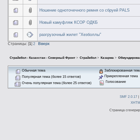
Ношение одноточечного ремня со сбруей PALS
Новый камуфляж КСОР ОДКБ
разгрузочный жилет "Хезболлы"
Страницы: [
1
]
2
Вверх
Страйкбол - Казахстан - Северный Фронт
>
Страйкбол
>
Казарма
>
Обмундирова
Обычная тема
Заблокированная тем
Прикрепленная тема
Популярная тема (более 15 ответов)
Голосование
Очень популярная тема (более 25 ответов)
SMF 2.0.17
|
XHTM
Страница сгенериро