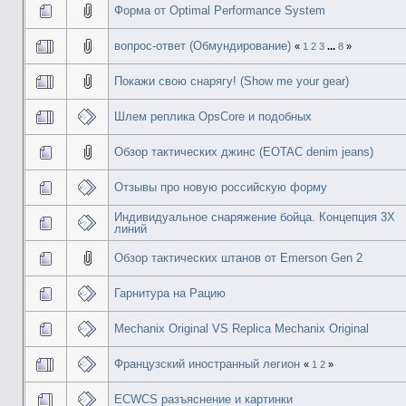
Форма от Optimal Performance System
вопрос-ответ (Обмундирование)
«
1
2
3
...
8
»
Покажи свою снарягу! (Show me your gear)
Шлем реплика OpsCore и подобных
Обзор тактических джинс (EOTAC denim jeans)
Отзывы про новую российскую форму
Индивидуальное снаряжение бойца. Концепция 3Х
линий
Обзор тактических штанов от Emerson Gen 2
Гарнитура на Рацию
Mechanix Original VS Replica Mechanix Original
Французский иностранный легион
«
1
2
»
ECWCS разъяснение и картинки