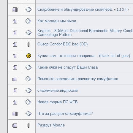
Снаряжение и обмундирование снайпера.
«
1
2
3
4
»
Как молоды мы были....
Kryptek - 3D/Multi-Directional Biomimetic Military Com
Camouflage Pattern
Обзор Condor EDC bag (OD)
Купил сам - отговори товарища... (black list of gear)
Какие очки не спасут Ваши глаза
Помогите определить расцветку камуфляжа
снаряжение:индпошив
Новая форма ПС ФСБ
Что за расцветка камуфляжа?
Разгруз Молле