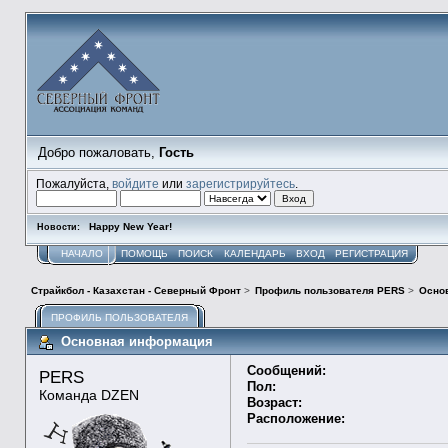
Добро пожаловать,
Гость
Пожалуйста,
войдите
или
зарегистрируйтесь
.
Happy New Year!
Новости:
НАЧАЛО
ПОМОЩЬ
ПОИСК
КАЛЕНДАРЬ
ВХОД
РЕГИСТРАЦИЯ
Страйкбол - Казахстан - Северный Фронт
>
Профиль пользователя PERS
>
Осно
ПРОФИЛЬ ПОЛЬЗОВАТЕЛЯ
Основная информация
Сообщений:
PERS 
Пол:
Команда DZEN
Возраст:
Расположение: