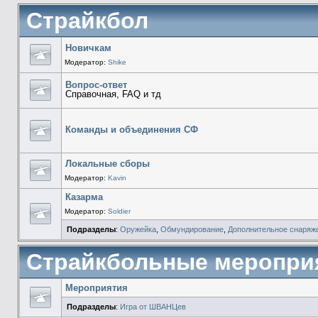
Страйкбол
Новичкам
Модератор:
Shike
Вопрос-ответ
Справочная, FAQ и тд
Команды и объединения СФ
Локальные сборы
Модератор:
Kavin
Казарма
Модератор:
Soldier
Подразделы
:
Оружейка
,
Обмундирование
,
Дополнительное снаряж
Страйкбольные меропри
Мероприятия
Подразделы
:
Игра от ШВАНЦев