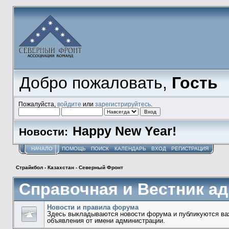
Добро пожаловать,
Гость
Пожалуйста,
войдите
или
зарегистрируйтесь
.
Happy New Year!
Новости:
НАЧАЛО
ПОМОЩЬ
ПОИСК
КАЛЕНДАРЬ
ВХОД
РЕГИСТРАЦИЯ
Страйкбол - Казахстан - Северный Фронт
Справочная и Вестник а
Новости и правила форума
Здесь выкладываются новости форума и публикуются ва
объявления от имени администрации.