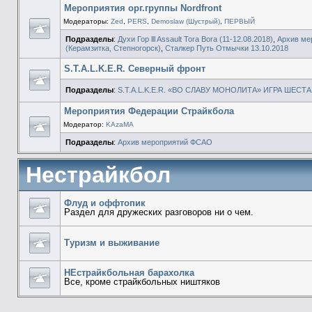
Мероприятия орг.группы Nordfront
Модераторы:
Zed
,
PERS
,
Demoslaw (Шустрый)
,
ПЕРВЫЙ
Подразделы
:
Духи Гор lll Assault Tora Bora (11-12.08.2018)
,
Архив ме
(Керамзитка, Степногорск)
,
Сталкер Путь Отмычки 13.10.2018
S.T.A.L.K.E.R. Северный фронт
Подразделы
:
S.T.A.L.K.E.R. «ВО СЛАВУ МОНОЛИТА» ИГРА ШЕСТ
Мероприятия Федерации Страйкбола
Модератор:
KAzaMA
Подразделы
:
Архив мероприятий ФСАО
Нестрайкбол
Флуд и оффтопик
Раздел для дружеских разговоров ни о чем.
Туризм и выживание
НЕстрайкбольная барахолка
Все, кроме страйкбольных ништяков